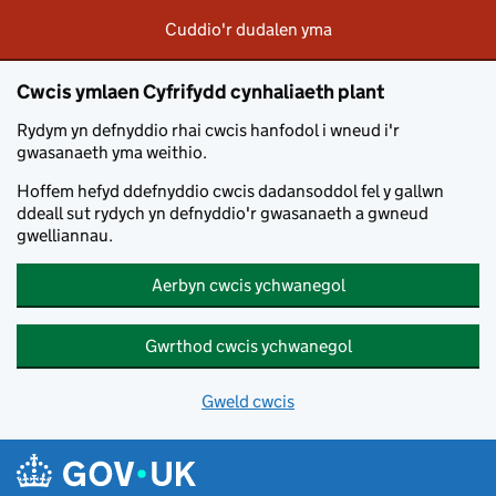
Allanfa
Cuddio'r dudalen yma
frys
Cwcis ymlaen Cyfrifydd cynhaliaeth plant
Rydym yn defnyddio rhai cwcis hanfodol i wneud i'r
gwasanaeth yma weithio.
Hoffem hefyd ddefnyddio cwcis dadansoddol fel y gallwn
ddeall sut rydych yn defnyddio'r gwasanaeth a gwneud
gwelliannau.
Aerbyn cwcis ychwanegol
Gwrthod cwcis ychwanegol
Gweld cwcis
Neidio i'r prif gynnwys