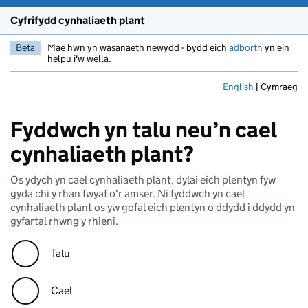
Cyfrifydd cynhaliaeth plant
Beta
Mae hwn yn wasanaeth newydd - bydd eich
adborth
yn ein
helpu i'w wella.
English
Change the languag
|
Cymraeg
Fyddwch yn talu neu’n cael
cynhaliaeth plant?
Os ydych yn cael cynhaliaeth plant, dylai eich plentyn fyw
gyda chi y rhan fwyaf o'r amser. Ni fyddwch yn cael
cynhaliaeth plant os yw gofal eich plentyn o ddydd i ddydd yn
gyfartal rhwng y rhieni.
Talu
Cael